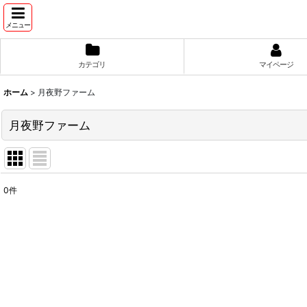
メニュー
カテゴリ
マイページ
ホーム
>
月夜野ファーム
月夜野ファーム
0
件
表示数
:
並び順
: