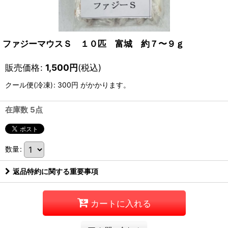
ファジーマウスＳ １０匹 富城 約７〜９ｇ
販売価格
:
1,500
円
(税込)
クール便(冷凍)
:
300円
がかかります。
在庫数 5点
数量
:
返品特約に関する重要事項
カートに入れる